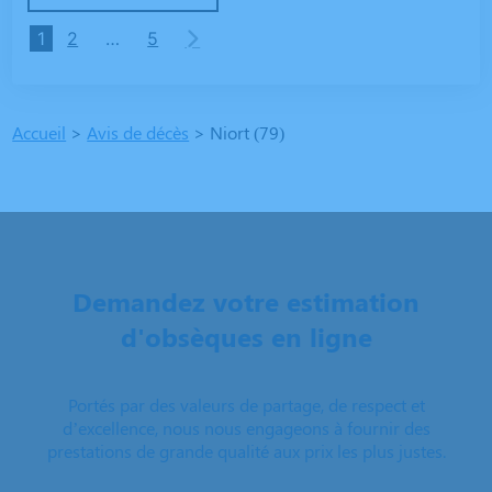
1
2
…
5
Accueil
>
Avis de décès
>
Niort (79)
Demandez votre estimation
d'obsèques en ligne
Portés par des valeurs de partage, de respect et
d’excellence, nous nous engageons à fournir des
prestations de grande qualité aux prix les plus justes.