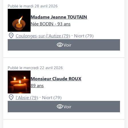
Publié le mardi 28 avril 2026
Madame Jeanne TOUTAIN
Née BODIN
- 93 ans
-
Coulonges-sur-l'Autize (79)
Niort (79)
Voir
Publié le mercredi 22 avril 2026
Monsieur Claude ROUX
89 ans
-
l'Absie (79)
Niort (79)
Voir