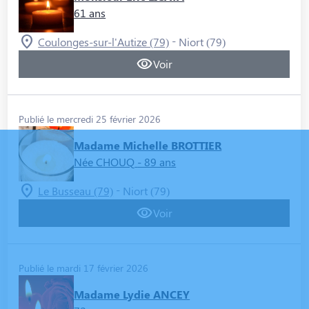
61 ans
-
Coulonges-sur-l'Autize (79)
Niort (79)
Voir
Publié le mercredi 25 février 2026
Madame Michelle BROTTIER
Née CHOUQ
- 89 ans
-
Le Busseau (79)
Niort (79)
Voir
Publié le mardi 17 février 2026
Madame Lydie ANCEY