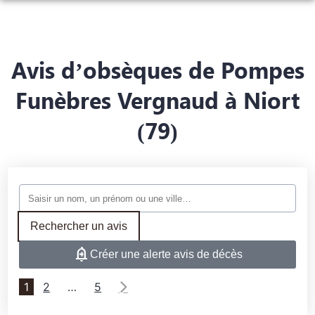
NOS SERVICES
NOS AGENCES
ORGANISER DES OBSÈQUES
Avis d’obsèques de Pompes
CHAMBRES FUNERAIRES
COULONGES-SUR-L’AUTIZE
Funèbres Vergnaud à Niort
PRÉVOIR SES OBSÈQUES
CATALOGUES
(79)
COULONGES-SUR-L’AUTIZE
SCILLÉ
MONUMENTS FUNÉRAIRES
ESPACE HOMMAGES
SCILLE
SERVICES AUX FAMILLES
Rechercher un avis
Créer une alerte avis de décès
1
2
…
5