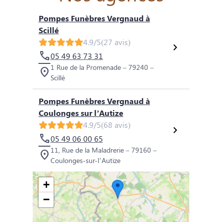
Pompes Funèbres Vergnaud à
Scillé
4.9/5
(27 avis)
05 49 63 73 31
1 Rue de la Promenade – 79240 –
Scillé
Pompes Funèbres Vergnaud à
Coulonges sur l’Autize
4.9/5
(68 avis)
05 49 06 00 65
11, Rue de la Maladrerie – 79160 –
Coulonges-sur-l’Autize
+
−