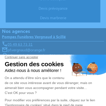
Devis prévoyance
Devis marbrerie
Nos agences
Pompes Funèbres Vergnaud à Scillé
05 49 63 73 31
pf.vergnaud@orange.fr
1 Rue de la Promenade – 79240 – Scillé
4.9/5 – 27 avis
Pompes Funèbres Vergnaud à Coulonges sur l'Autize
05 49 06 00 65
pf.vergnaud@orange.fr
11, Rue de la Maladrerie – 79160 – Coulonges-sur-l'Autize
4.9/5 – 68 avis
Nos Services
Liens utiles
Organiser des obsèques
Avis de décès