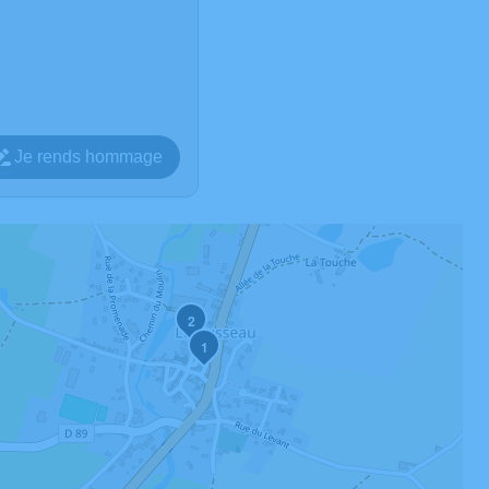
Je rends hommage
2
1