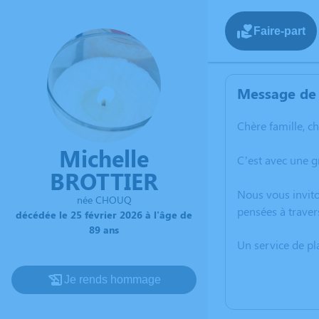
Faire-part
Message de 
Chère famille, c
Michelle
C’est avec une g
BROTTIER
Nous vous invito
née CHOUQ
pensées à traver
décédée le 25 février 2026 à l'âge de
89 ans
Un service de p
Je rends hommage