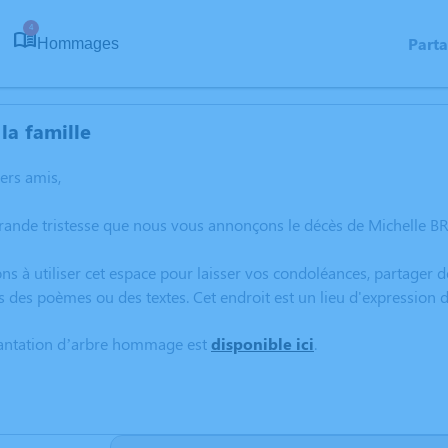
4
Part
Hommages
la famille
hers amis,
rande tristesse que nous vous annonçons le décès de Michelle BR
ns à utiliser cet espace pour laisser vos condoléances, partager
s des poèmes ou des textes. Cet endroit est un lieu d'expression
lantation d’arbre hommage est
disponible ici
.