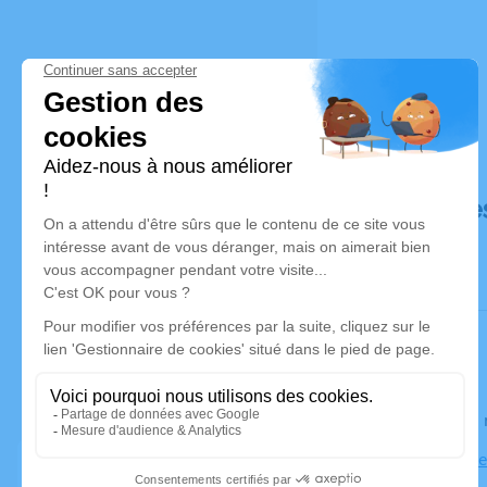
Déroulé de
Le lundi 0
Église Notr