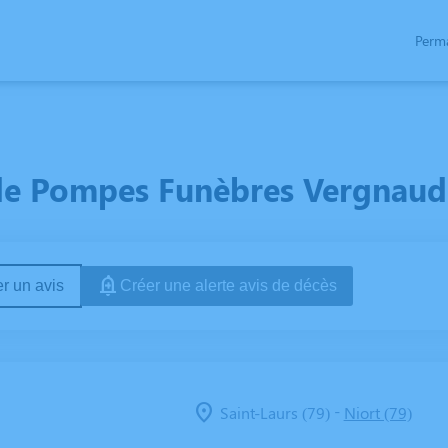
Perm
TALOGUES
ESPACE HOMMAGES
de Pompes Funèbres Vergnaud à
r un avis
Créer une alerte avis de décès
-
Saint-Laurs (79)
Niort (79)