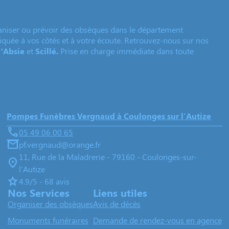
niser ou prévoir des obsèques dans le département
liquée à vos côtés et à votre écoute. Retrouvez-nous sur nos
l’Absie
et
Scillé.
Prise en charge immédiate dans toute
Pompes Funèbres Vergnaud à Coulonges sur l'Autize
05 49 06 00 65
pf.vergnaud@orange.fr
11, Rue de la Maladrerie - 79160 - Coulonges-sur-
l'Autize
4.9/5 - 68 avis
Nos Services
Liens utiles
Organiser des obsèques
Avis de décès
Monuments funéraires
Demande de rendez-vous en agence