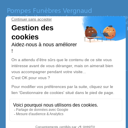
Pompes Funèbres Vergnaud
Pompes Funèbres Vergnaud
vous accompagnent pour orga
des
Deux-Sèvres
(79)
et
Vendée (85)
. C’est une équipe imp
agences de pompes funèbres à
Coulonges-sur-l’Autize ou 
la
Nouvelle-Aquitaine.
Nos agences
Pompes Funèbres Vergnaud à Scillé
05 49 63 73 31
pf.vergnaud@orange.fr
1 Rue de la Promenade - 79240 - Scillé
4.9/5 - 27 avis