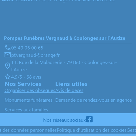
Pompes Funèbres Vergnaud à Coulonges sur l'Autize
05 49 06 00 65
pf.vergnaud@orange.fr
11, Rue de la Maladrerie - 79160 - Coulonges-sur-
l'Autize
4.9/5 - 68 avis
Nos Services
Liens utiles
Organiser des obsèques
Avis de décès
Monuments funéraires
Demande de rendez-vous en agence
Services aux familles
Nos réseaux sociaux
nt des données personnelles
Politique d’utilisation des cookies
Gest