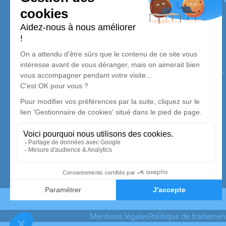
la
Nouvelle-Aquitaine.
Nos agences
Pompes Funèbres Vergnaud à Scillé
05 49 63 73 31
pf.vergnaud@orange.fr
1 Rue de la Promenade - 79240 - Scillé
4.9/5 - 27 avis
Mentions légales
Politique de traiteme