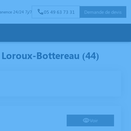
05 49 63 73 31
Demande de devis
anence 24/24 7j/7
 Loroux-Bottereau (44)
Voir