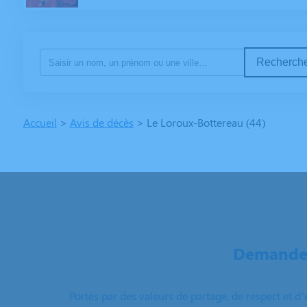
Recherche
Accueil
>
Avis de décès
>
Le Loroux-Bottereau (44)
Demandez
Portés par des valeurs de partage, de respect et d’