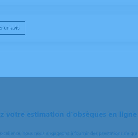
r un avis
 votre estimation d'obsèques en ligne
excellence, nous nous engageons à fournir des prestations de grand