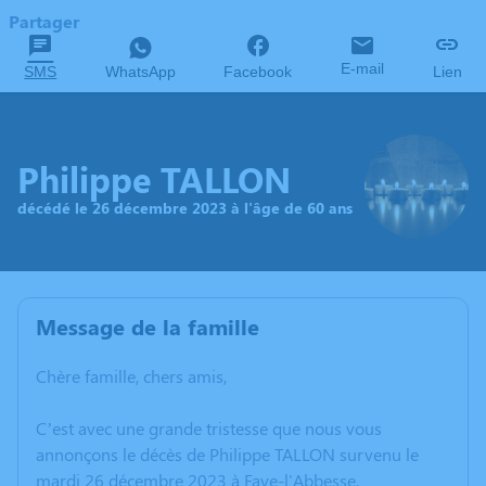
Partager
E-mail
SMS
WhatsApp
Facebook
Lien
Philippe TALLON
décédé le 26 décembre 2023 à l'âge de 60 ans
Message de la famille
Chère famille, chers amis,
C’est avec une grande tristesse que nous vous
annonçons le décès de Philippe TALLON survenu le
mardi 26 décembre 2023 à Faye-l'Abbesse.