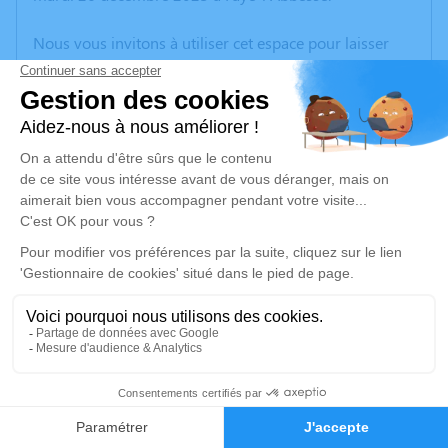
Nous vous invitons à utiliser cet espace pour laisser
vos condoléances, partager des photos souvenirs, une
anecdote ou exprimer vos pensées à travers des
poèmes ou des textes. Cet endroit est un lieu
d'expression dédié à honorer la mémoire de Philippe
TALLON.
Un service de plantation d’arbre hommage est
disponible ici
.
Je rends hommage
Cérémonie civile
vendredi 29 décembre 2023 à 15h00
6
Funérarium Vergnaud de Scillé
1 Rue de la Promenade
Faire-part
Hommages
79240 Scillé