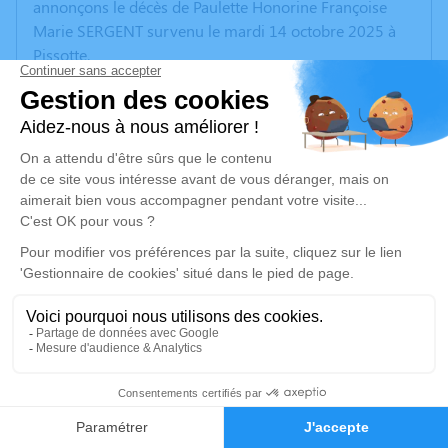
annonçons le décès de Paulette Honorine Françoise
Marie SERGENT survenu le mardi 14 octobre 2025 à
Pissotte.
Nous vous invitons à utiliser cet espace pour laisser
vos condoléances, partager des photos souvenirs, une
anecdote ou exprimer vos pensées à travers des
poèmes ou des textes. Cet endroit est un lieu
d'expression dédié à honorer la mémoire de Paulette
Honorine Françoise Marie SERGENT.
Un service de plantation d’arbre hommage est
disponible ici
.
Je rends hommage
1
Cérémonie religieuse
Faire-part
Hommages
samedi 18 octobre 2025 à 10h00