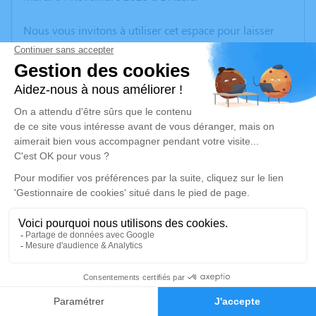
Nous vous invitons à utiliser cet espace pour laisser
vos condoléances, partager des photos souvenirs, une
anecdote ou exprimer vos pensées à travers des
poèmes ou des textes. Cet endroit est un lieu
d'expression dédié à honorer la mémoire de Monique
LIEVRE.
Un service de plantation d’arbre hommage est
disponible ici
.
Je rends hommage
Cérémonie religieuse
vendredi 07 novembre 2025 à 14h30
2
Église de l'Absie
19 Allée de l'Église
Faire-part
Hommages
79240 l'Absie