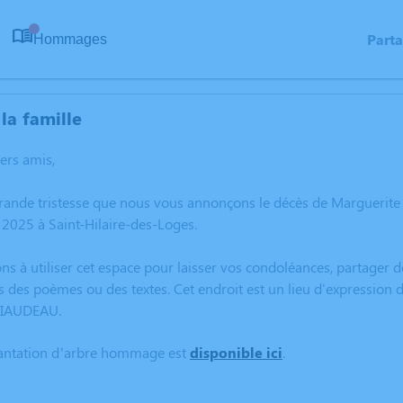
Part
Hommages
0
la famille
hers amis,
grande tristesse que nous vous annonçons le décès de Marguerit
2025 à Saint-Hilaire-des-Loges.
ns à utiliser cet espace pour laisser vos condoléances, partager
s des poèmes ou des textes. Cet endroit est un lieu d'expression
SIAUDEAU.
lantation d’arbre hommage est
disponible ici
.