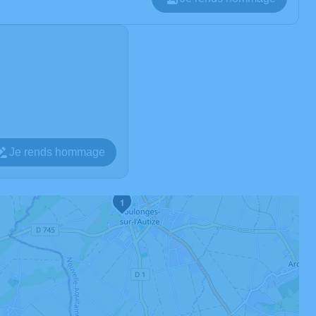
Je rends hommage
1