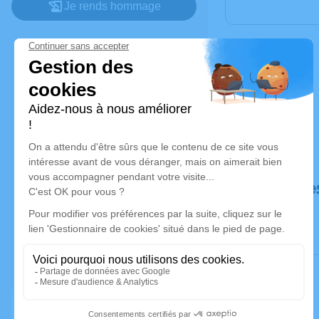
Je rends hommage
Déroulé de