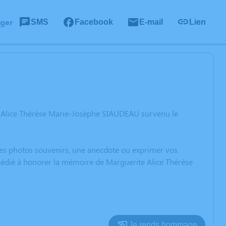
ager
SMS
Facebook
E-mail
Lien
e Alice Thérèse Marie-Josèphe SIAUDEAU survenu le
 des photos souvenirs, une anecdote ou exprimer vos
 dédié à honorer la mémoire de Marguerite Alice Thérèse
Je rends hommage