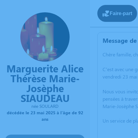
Faire-part
Message de 
Chère famille, c
Marguerite Alice
C’est avec une 
Thérèse Marie-
vendredi 23 mai 
Josèphe
Nous vous invito
SIAUDEAU
pensées à traver
Marie-Josèphe 
née SOULARD
décédée le 23 mai 2025 à l'âge de 92
ans
Un service de p