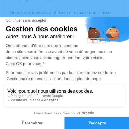
Nous vous invitons à utiliser cet espace pour laisser
vos condoléances, partager des photos souvenirs, une
anecdote ou exprimer vos pensées à travers des
poèmes ou des textes. Cet endroit est un lieu
d'expression dédié à honorer la mémoire de Magali
DEDOYARD.
Un service de plantation d’arbre hommage est
disponible ici
.
Je rends hommage
Cérémonie religieuse
vendredi 05 juillet 2024 à 11h00
5
Église Notre-Dame de Le Busseau
79240 Le Busseau
Faire-part
Hommages