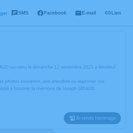
ager
SMS
Facebook
E-mail
Lien
IRAUD survenu le dimanche 12 novembre 2023 à Béceleuf.
 des photos souvenirs, une anecdote ou exprimer vos
n dédié à honorer la mémoire de Joseph GIRAUD.
Je rends hommage