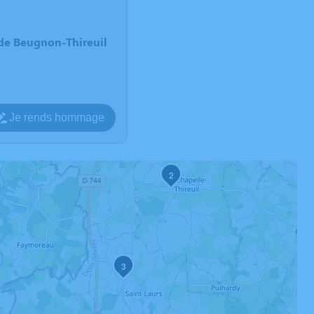
l de Beugnon-Thireuil
Je rends hommage
2
3