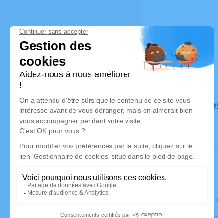
Déroulé de
Le jeudi 1
Eglise St-Et