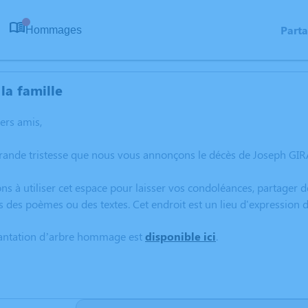
Part
Hommages
0
la famille
hers amis,
grande tristesse que nous vous annonçons le décès de Joseph G
ns à utiliser cet espace pour laisser vos condoléances, partager
s des poèmes ou des textes. Cet endroit est un lieu d'expressio
lantation d’arbre hommage est
disponible ici
.