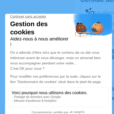
Les inform
Activez une aler
Recevoir une aler
Je veux êtr
Rendez h
Plantez un 