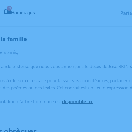
19
Part
Hommages
la famille
hers amis,
rande tristesse que nous vous annonçons le décès de José BRIN s
ns à utiliser cet espace pour laisser vos condoléances, partager
s des poèmes ou des textes. Cet endroit est un lieu d'expression
lantation d’arbre hommage est
disponible ici
.
s obsèques