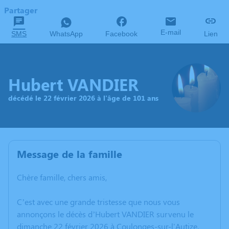
Partager
E-mail
SMS
WhatsApp
Facebook
Lien
Hubert VANDIER
décédé le 22 février 2026 à l'âge de 101 ans
Message de la famille
Chère famille, chers amis,
C’est avec une grande tristesse que nous vous
annonçons le décès d’Hubert VANDIER survenu le
dimanche 22 février 2026 à Coulonges-sur-l'Autize.