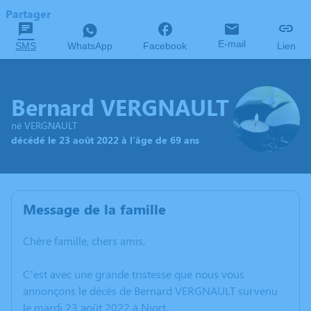
Partager
E-mail
SMS
WhatsApp
Facebook
Lien
Bernard VERGNAULT
né VERGNAULT
décédé le 23 août 2022 à l'âge de 69 ans
Message de la famille
Chère famille, chers amis,
C’est avec une grande tristesse que nous vous
annonçons le décès de Bernard VERGNAULT survenu
le mardi 23 août 2022 à Niort.